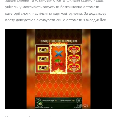
завантаження та установку клієнта. Онлайн казино надає
унікальну можливість запустити безкоштовно автомати
категорії слоти, настільні та карткові, рулетка. За додаткову
плату доведеться активувати лише автомати з вкладки live.