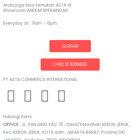
Anda juga bisa temukan ASTA di
Showroom ANEKAPAPERAINDAH
Everyday at : 9am – 6pm.
LOKASI
+62 21 6316655
PT ASTA COMMERCE INTERNATIONAL
I
T
L
F
n
w
i
a
Hubungi Kami
s
i
n
c
OFFICE
: JL. PANJANG KAV. 10 , Desa/Kelurahan KEBON JERUK,
Kec. KEBON JERUK, KOTA Adm. JAKARTA BARAT, Provinsi DKI