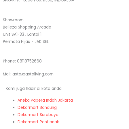
t
t
k
e
JAKARTA , Kode Pos. 11530, INDONESIA
a
t
e
b
Showroom :
g
e
d
o
Belleza Shopping Arcade
Unit SA1-33 , Lantai 1
r
r
i
o
Permata Hijau - JAK SEL
a
n
k
Phone: 08118752668
m
Mail: asta@astaliving.com
Kami juga hadir di kota anda
Aneka Papera Indah Jakarta
Dekormart Bandung
Dekormart Surabaya
Dekormart Pontianak