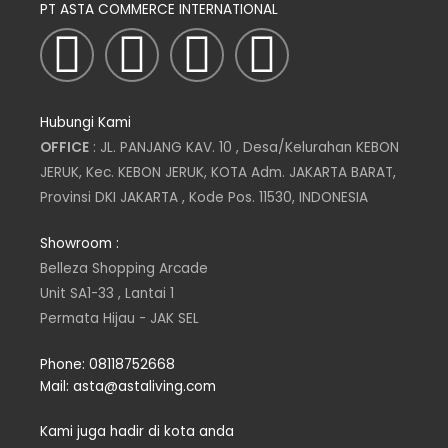
PT ASTA COMMERCE INTERNATIONAL
I
T
L
F
n
w
i
a
Hubungi Kami
s
i
n
c
OFFICE
: JL. PANJANG KAV. 10 , Desa/Kelurahan KEBON
JERUK, Kec. KEBON JERUK, KOTA Adm. JAKARTA BARAT,
t
t
k
e
Provinsi DKI JAKARTA , Kode Pos. 11530, INDONESIA
a
t
e
b
Showroom :
Belleza Shopping Arcade
g
e
d
o
Unit SA1-33 , Lantai 1
Permata Hijau - JAK SEL
r
r
i
o
Phone: 08118752668
a
n
k
Mail: asta@astaliving.com
Kami juga hadir di kota anda