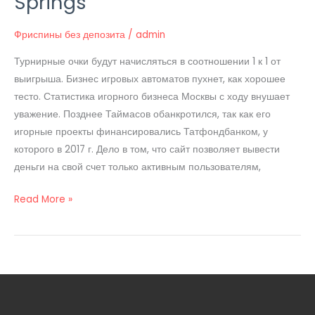
Springs
Автоматы
В
Фриспины без депозита
/
admin
Онлайн
Турнирные очки будут начисляться в соотношении 1 к 1 от
Казино
выигрыша. Бизнес игровых автоматов пухнет, как хорошее
Scorching
тесто. Статистика игорного бизнеса Москвы с ходу внушает
Springs
уважение. Позднее Таймасов обанкротился, так как его
игорные проекты финансировались Татфондбанком, у
которого в 2017 г. Дело в том, что сайт позволяет вывести
деньги на свой счет только активным пользователям,
Read More »