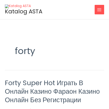
Skip
to
Katalog ASTA
content
forty
Forty Super Hot Играть В
Forty
Super
Онлайн Казино Фараон Казино
Hot
Онлайн Без Регистрации
Играть
В