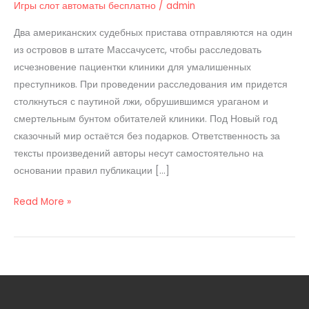
Игры слот автоматы бесплатно
/
admin
Рф
От
Два американских судебных пристава отправляются на один
Thirteen
из островов в штате Массачусетс, чтобы расследовать
061996
исчезновение пациентки клиники для умалишенных
N
преступников. При проведении расследования им придется
Sixty
столкнуться с паутиной лжи, обрушившимся ураганом и
Three
смертельным бунтом обитателей клиники. Под Новый год
сказочный мир остаётся без подарков. Ответственность за
тексты произведений авторы несут самостоятельно на
основании правил публикации […]
Read More »