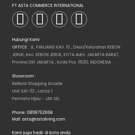
PT ASTA COMMERCE INTERNATIONAL
I
T
L
F
n
w
i
a
Hubungi Kami
s
i
n
c
OFFICE
: JL. PANJANG KAV. 10 , Desa/Kelurahan KEBON
JERUK, Kec. KEBON JERUK, KOTA Adm. JAKARTA BARAT,
t
t
k
e
Provinsi DKI JAKARTA , Kode Pos. 11530, INDONESIA
a
t
e
b
Showroom :
Belleza Shopping Arcade
g
e
d
o
Unit SA1-33 , Lantai 1
Permata Hijau - JAK SEL
r
r
i
o
Phone: 08118752668
a
n
k
Mail: asta@astaliving.com
Kami juga hadir di kota anda