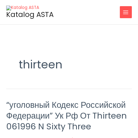
Skip
to
Katalog ASTA
content
thirteen
“уголовный Кодекс Российской
“уголовный
Кодекс
Федерации” Ук Рф От Thirteen
Российской
061996 N Sixty Three
Федерации”
Ук