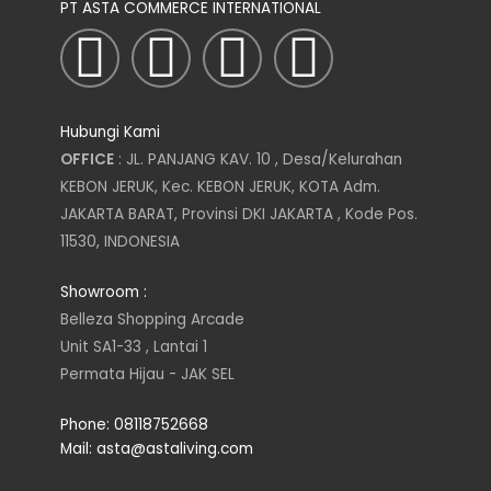
PT ASTA COMMERCE INTERNATIONAL
I
T
L
F
n
w
i
a
Hubungi Kami
s
i
n
c
OFFICE
: JL. PANJANG KAV. 10 , Desa/Kelurahan
KEBON JERUK, Kec. KEBON JERUK, KOTA Adm.
t
t
k
e
JAKARTA BARAT, Provinsi DKI JAKARTA , Kode Pos.
11530, INDONESIA
a
t
e
b
Showroom :
g
e
d
o
Belleza Shopping Arcade
Unit SA1-33 , Lantai 1
r
r
i
o
Permata Hijau - JAK SEL
a
n
k
Phone: 08118752668
Mail: asta@astaliving.com