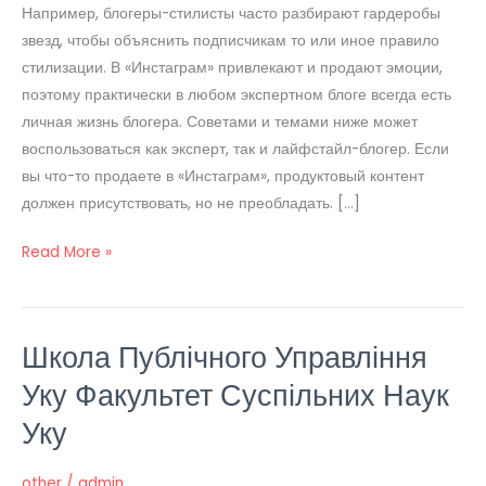
Instagram
Например, блогеры-стилисты часто разбирают гардеробы
звезд, чтобы объяснить подписчикам то или иное правило
стилизации. В «Инстаграм» привлекают и продают эмоции,
поэтому практически в любом экспертном блоге всегда есть
личная жизнь блогера. Советами и темами ниже может
воспользоваться как эксперт, так и лайфстайл-блогер. Если
вы что-то продаете в «Инстаграм», продуктовый контент
должен присутствовать, но не преобладать. […]
Read More »
Школа Публічного Управління
Школа
Публічного
Уку Факультет Суспільних Наук
Управління
Уку
Уку
Факультет
other
/
admin