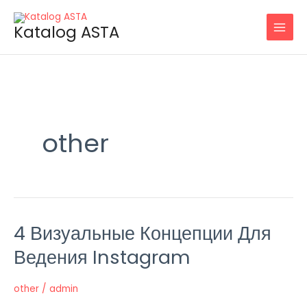
Skip
to
Katalog ASTA
content
other
4 Визуальные Концепции Для
4
Визуальные
Ведения Instagram
Концепции
Для
other
/
admin
Ведения