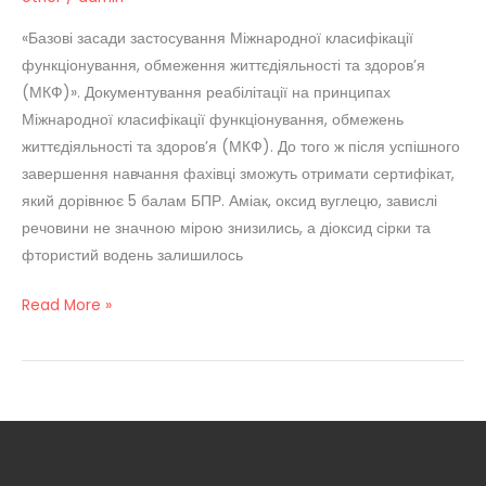
Суспільних
Наук
«Базові засади застосування Міжнародної класифікації
Уку
функціонування, обмеження життєдіяльності та здоров’я
(МКФ)». Документування реабілітації на принципах
Міжнародної класифікації функціонування, обмежень
життєдіяльності та здоровʼя (МКФ). До того ж після успішного
завершення навчання фахівці зможуть отримати сертифікат,
який дорівнює 5 балам БПР. Аміак, оксид вуглецю, завислі
речовини не значною мірою знизились, а діоксид сірки та
фтористий водень залишилось
Read More »