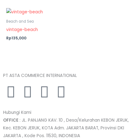
Beach and Sea
vintage-beach
Rp135,000
PT ASTA COMMERCE INTERNATIONAL
I
T
L
F
n
w
i
a
Hubungi Kami
s
i
n
c
OFFICE
: JL. PANJANG KAV. 10 , Desa/Kelurahan KEBON JERUK,
Kec. KEBON JERUK, KOTA Adm. JAKARTA BARAT, Provinsi DKI
t
t
k
e
JAKARTA , Kode Pos. 11530, INDONESIA