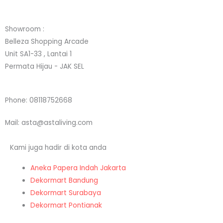
a
t
e
b
Showroom :
g
e
d
o
Belleza Shopping Arcade
Unit SA1-33 , Lantai 1
r
r
i
o
Permata Hijau - JAK SEL
a
n
k
Phone: 08118752668
m
Mail: asta@astaliving.com
Kami juga hadir di kota anda
Aneka Papera Indah Jakarta
Dekormart Bandung
Dekormart Surabaya
Dekormart Pontianak