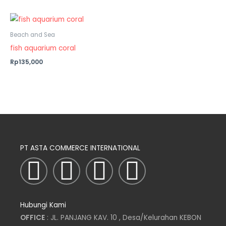
Beach and Sea
fish aquarium coral
Rp135,000
PT ASTA COMMERCE INTERNATIONAL
I
T
L
F
n
w
i
a
Hubungi Kami
s
i
n
c
OFFICE
: JL. PANJANG KAV. 10 , Desa/Kelurahan KEBON