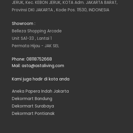
JERUK, Kec. KEBON JERUK, KOTA Adm. JAKARTA BARAT,
t
t
k
e
Provinsi DKI JAKARTA , Kode Pos. 11530, INDONESIA
a
t
e
b
Showroom :
Belleza Shopping Arcade
g
e
d
o
Unit SA1-33 , Lantai 1
Permata Hijau - JAK SEL
r
r
i
o
Phone: 08118752668
a
n
k
Mail: asta@astaliving.com
m
Kami juga hadir di kota anda
Aneka Papera Indah Jakarta
Dekormart Bandung
Dekormart Surabaya
Dekormart Pontianak