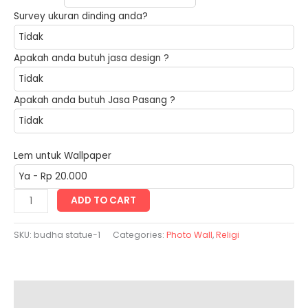
Survey ukuran dinding anda?
Apakah anda butuh jasa design ?
Apakah anda butuh Jasa Pasang ?
Lem untuk Wallpaper
budha
ADD TO CART
statue
quantity
SKU:
budha statue-1
Categories:
Photo Wall
,
Religi
Description