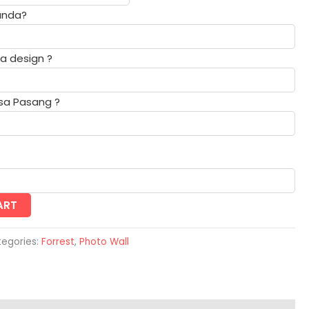
 anda?
a design ?
sa Pasang ?
ART
egories:
Forrest
,
Photo Wall