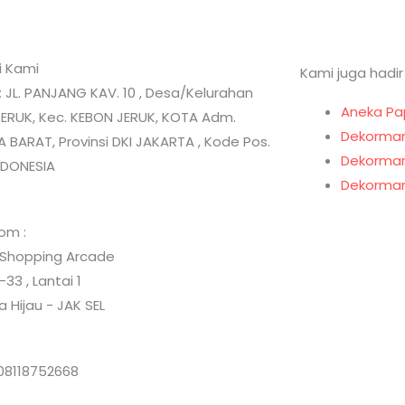
i Kami
Kami juga hadir
: JL. PANJANG KAV. 10 , Desa/Kelurahan
Aneka Pa
ERUK, Kec. KEBON JERUK, KOTA Adm.
Dekormar
 BARAT, Provinsi DKI JAKARTA , Kode Pos.
Dekormar
INDONESIA
Dekormar
om :
 Shopping Arcade
-33 , Lantai 1
 Hijau - JAK SEL
08118752668