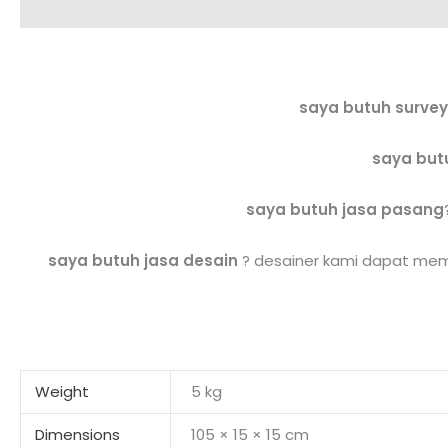
Description
Additional information
Reviews (0)
saya butuh survey
saya but
saya butuh jasa pasang
saya butuh jasa desain
? desainer kami dapat memb
Weight
5 kg
Dimensions
105 × 15 × 15 cm