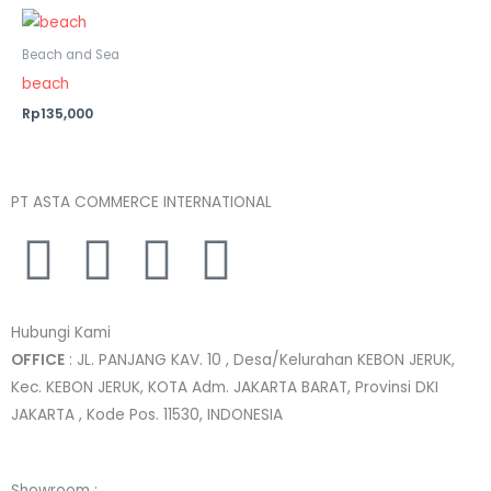
Beach and Sea
beach
Rp135,000
PT ASTA COMMERCE INTERNATIONAL
I
T
L
F
n
w
i
a
Hubungi Kami
s
i
n
c
OFFICE
: JL. PANJANG KAV. 10 , Desa/Kelurahan KEBON JERUK,
Kec. KEBON JERUK, KOTA Adm. JAKARTA BARAT, Provinsi DKI
t
t
k
e
JAKARTA , Kode Pos. 11530, INDONESIA
a
t
e
b
Showroom :