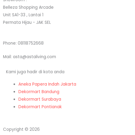
g
e
d
o
Belleza Shopping Arcade
Unit SA1-33 , Lantai 1
r
r
i
o
Permata Hijau - JAK SEL
a
n
k
Phone: 08118752668
m
Mail: asta@astaliving.com
Kami juga hadir di kota anda
Aneka Papera Indah Jakarta
Dekormart Bandung
Dekormart Surabaya
Dekormart Pontianak
Copyright © 2026