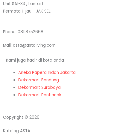
g
e
d
o
Unit SA1-33 , Lantai 1
r
r
i
o
Permata Hijau - JAK SEL
a
n
k
Phone: 08118752668
m
Mail: asta@astaliving.com
Kami juga hadir di kota anda
Aneka Papera Indah Jakarta
Dekormart Bandung
Dekormart Surabaya
Dekormart Pontianak
Copyright © 2026
Katalog ASTA