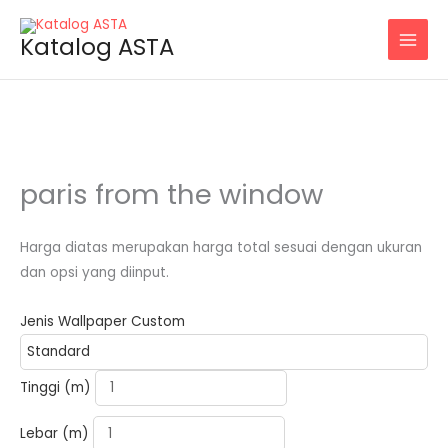
Skip
to
Katalog ASTA
content
paris from the window
Harga diatas merupakan harga total sesuai dengan ukuran
dan opsi yang diinput.
Jenis Wallpaper Custom
paris
Tinggi (m)
from
the
Lebar (m)
window