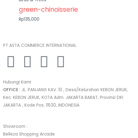
green-chinoisserie
Rp135,000
PT ASTA COMMERCE INTERNATIONAL
I
T
L
F
n
w
i
a
Hubungi Kami
s
i
n
c
OFFICE
: JL. PANJANG KAV. 10 , Desa/Kelurahan KEBON JERUK,
Kec. KEBON JERUK, KOTA Adm. JAKARTA BARAT, Provinsi DKI
t
t
k
e
JAKARTA , Kode Pos. 11530, INDONESIA
a
t
e
b
Showroom :
Belleza Shopping Arcade