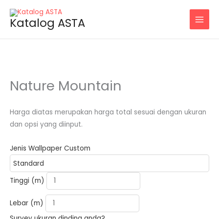
Skip
to
Katalog ASTA
content
Nature Mountain
Harga diatas merupakan harga total sesuai dengan ukuran
dan opsi yang diinput.
Jenis Wallpaper Custom
Nature
Tinggi (m)
Mountain
quantity
Lebar (m)
Survey ukuran dinding anda?